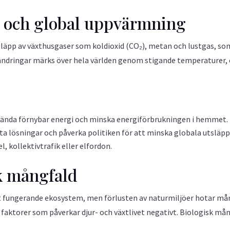
r och global uppvärmning
släpp av växthusgaser som koldioxid (CO₂), metan och lustgas, som
örändringar märks över hela världen genom stigande temperaturer
vända förnybar energi och minska energiförbrukningen i hemmet.
ta lösningar och påverka politiken för att minska globala utsläpp
kollektivtrafik eller elfordon.
sk mångfald
tt fungerande ekosystem, men förlusten av naturmiljöer hotar mån
aktorer som påverkar djur- och växtlivet negativt. Biologisk mång