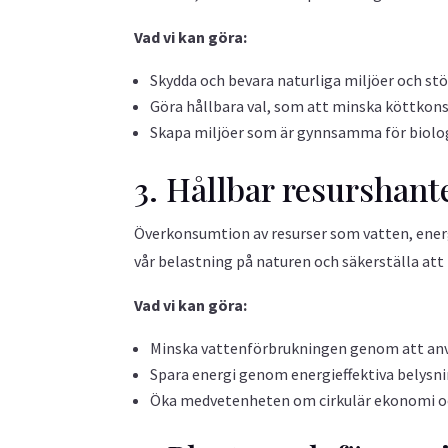
Vad vi kan göra:
Skydda och bevara naturliga miljöer och stö
Göra hållbara val, som att minska köttkons
Skapa miljöer som är gynnsamma för biolog
3. Hållbar resurshant
Överkonsumtion av resurser som vatten, energ
vår belastning på naturen och säkerställa att f
Vad vi kan göra:
Minska vattenförbrukningen genom att anv
Spara energi genom energieffektiva belysni
Öka medvetenheten om cirkulär ekonomi och