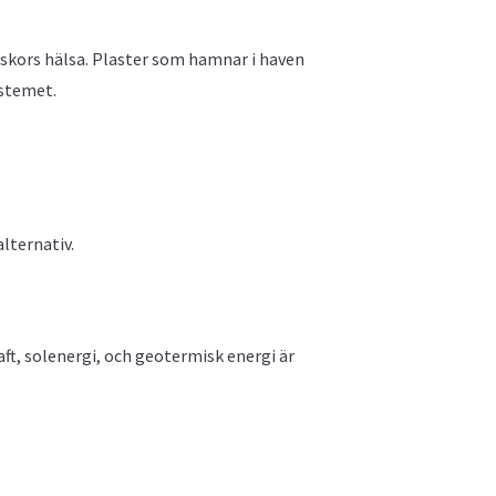
iskors hälsa. Plaster som hamnar i haven
ystemet.
lternativ.
aft, solenergi, och geotermisk energi är