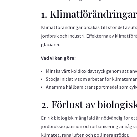
1. Klimatförändringa
Klimatförändringar orsakas till stor del av ut
jordbruk och industri. Effekterna av klimatf
glaciärer.
Vad vi kan göra:
Minska vårt koldioxidavtryck genom att an
Stödja initiativ som arbetar för klimatsmar
Anamma hållbara transportmedel som cykel, 
2. Förlust av biologi
En rik biologisk mångfald är nödvändig för e
jordbruksexpansion och urbanisering är några f
klimatet, rena luften och pollinera grödor.