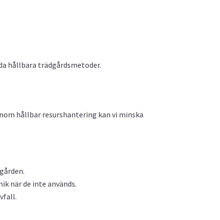
da hållbara trädgårdsmetoder.
enom hållbar resurshantering kan vi minska
gården.
ik när de inte används.
fall.