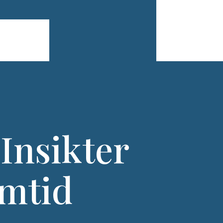
 Insikter
amtid