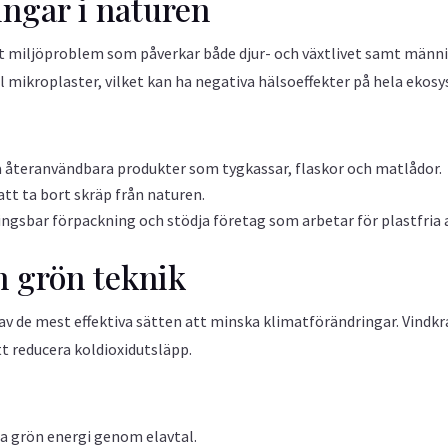
ingar i naturen
ort miljöproblem som påverkar både djur- och växtlivet samt männ
ll mikroplaster, vilket kan ha negativa hälsoeffekter på hela ekos
återanvändbara produkter som tygkassar, flaskor och matlådor.
 att ta bort skräp från naturen.
ngsbar förpackning och stödja företag som arbetar för plastfria a
h grön teknik
av de mest effektiva sätten att minska klimatförändringar. Vindkr
tt reducera koldioxidutsläpp.
lja grön energi genom elavtal.