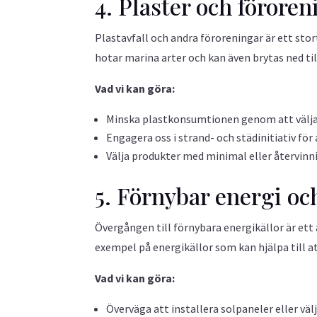
4. Plaster och föroren
Plastavfall och andra föroreningar är ett st
hotar marina arter och kan även brytas ned ti
Vad vi kan göra:
Minska plastkonsumtionen genom att välja 
Engagera oss i strand- och städinitiativ för
Välja produkter med minimal eller återvinni
5. Förnybar energi oc
Övergången till förnybara energikällor är ett 
exempel på energikällor som kan hjälpa till a
Vad vi kan göra:
Överväga att installera solpaneler eller vä