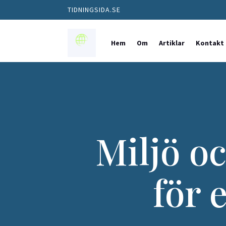
TIDNINGSIDA.SE
Hem
Om
Artiklar
Kontakt
Miljö oc
för 